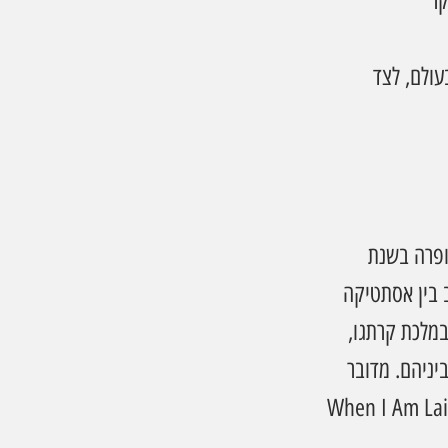
ר 
ולם, לצד 
פרה בשנת 
ב בין אסתטיקה 
במלכת קרתגו, 
יניהם. מדובר 
ת היסוד של האופרה האנגלית, הנודעת בעיקר בזכות האריה האלמותית "When I Am Laid 