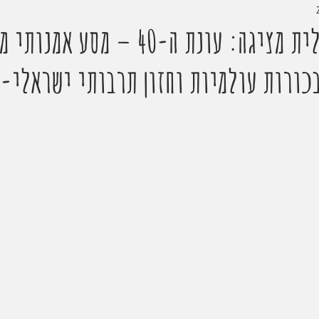
האופרה הישראלית מציגה: עונת ה-40 – מ
בכורות עולמיות וחזון תרבותי ישראלי-