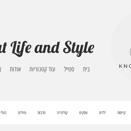
t Life and Style
בית
סטייל
עוד קטגוריות
אודות
צ
קיימות
ילדים
עסקים
קולינריה
תרבות
טיולים
בעלי 