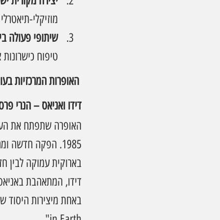
יצירה מקורית יש
מוזיקלי-תיאטרלי 
שיתופי פעולה בי
טיפוח כישרונות 
 האופרות המרכזיות בעונת ה-40:
דידו ואניאס – הנרי פרס
האופרה שתפתח את העו
1985. הפקה חדשה ו
בארוקית עמוקה לבין חזו
דידו, המתאהבת באניאס,
in Earth".