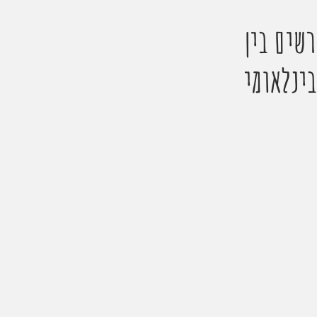
סע אמנותי מרשים בין
בינלאומי