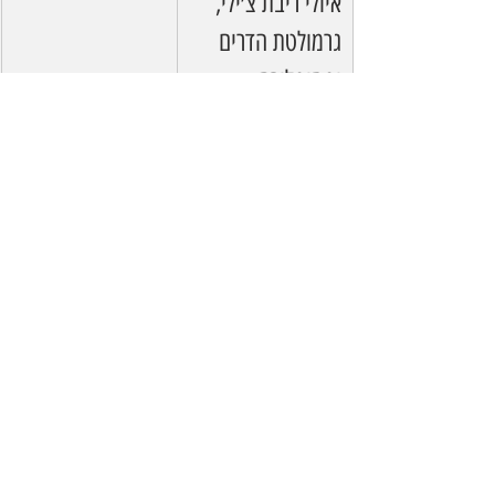
איולי ריבת צ׳ילי, 
גרמולטת הדרים 
ופסיפלורה
נאצ׳וס עם 
38 ש"ח
מטבוחה צ׳יפוטלה, 
סלסת תירס 
וגוואקמולי הדרים
זו בחירה מעולה למי שאוהב מנות 
קטנות, חריפות, מפתיעות וכאלה שכיף 
לטעום כמה מהן במהלך הערב.
אירוע עם טעם מקומי
יקב רמת הגולן נחשב לאחד היקבים 