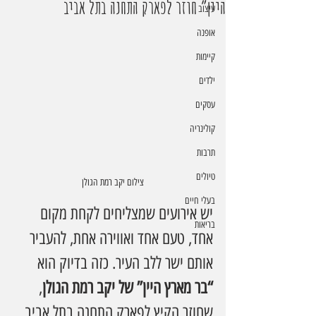
היין” חוזר לפארק התחנה בתל אביב
עיצוב
אופנה
קיימות
ילדים
עסקים
קולינריה
תרבות
טיולים
צילום יקב רמת הגולן
בעלי חיים
יש אירועים שמצליחים לקחת מקום 
בריאות
אחד, טעם אחד ואווירה אחת, להעביר 
אותם ישר ללב העיר. כזה בדיוק הוא 
“בר מארץ היין” של יקב רמת הגולן
, 
שחוזר הקיץ לפארק התחנה בתל אביב 