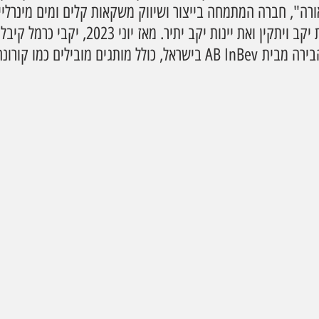
 ב-30% מ"יפאורה", חברה המתמחה בייצור ושיווק משקאות קלים ומים מינר
מייצרת ומפיצה את יינות יקב ויתקין ואת יינות יקב יתיר. מאז
הבלעדי להפצת מותגי הבירה מבית AB InBev בישראל, כולל מותגים מובילים