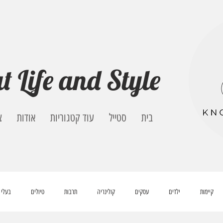
t Life and Style
בית
סטייל
עוד קטגוריות
אודות
צ
קיימות
ילדים
עסקים
קולינריה
תרבות
טיולים
בעלי 