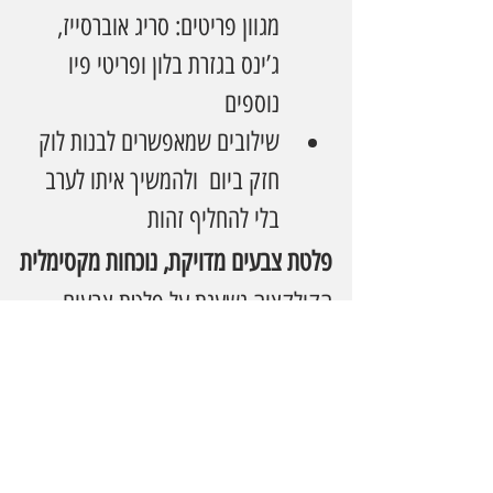
מגוון פריטים: סריג אוברסייז, 
ג’ינס בגזרת בלון ופריטי פיו 
נוספים
שילובים שמאפשרים לבנות לוק 
חזק ביום  ולהמשיך איתו לערב 
בלי להחליף זהות
פלטת צבעים מדויקת, נוכחות מקסימלית
הקולקציה נשענת על פלטת צבעים 
מונוכרומטית ועל־זמנית:שחור, נייבי, לבן 
ואפור  צבעים שמדגישים את הגזרות, 
את החומרים ואת הסילואטות, 
ומאפשרים מלתחה חכמה שקל לשלב 