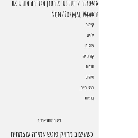
אביסרור ל־טוונטיפורסבן מגדירה מחדש את
עיצוב
ה־Non/Formal Wear
אופנה
קיימות
ילדים
עסקים
קולינריה
תרבות
טיולים
בעלי חיים
בריאות
צילום שחר ארביב
כשעיצוב מדויק פוגש אמירה עוצמתית  