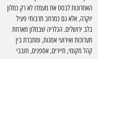
האחרונות לבסס את מעמדו לא רק כמלון 
יוקרה, אלא גם כמרחב תרבותי פעיל 
בלב ירושלים. הגלריה שבמלון מארחת 
תערוכות ואירועי אמנות, ומחברת בין 
קהל מקומי, תיירים, אספנים, חובבי 
תרבות ומבקרים מזדמנים.
התערוכה "אל ארץ אהבתי" משתלבת 
היטב ברוח הזו. היא מציעה למבקרי 
המלון ולאורחי ירושלים חוויה אמנותית 
שנוגעת בזהות ישראלית, בנוף מקומי 
ובסיפורים אישיים שהופכים לרגש 
משותף.
במובן הזה, הביקור בתערוכה אינו רק 