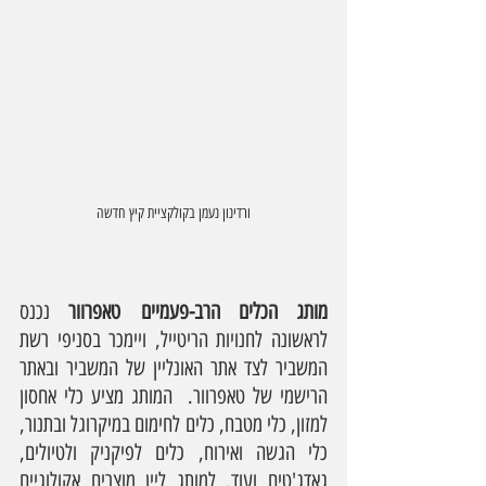
ורדינון נעמן בקולקציית קיץ חדשה
מותג הכלים הרב-פעמיים טאפרוור
 נכנס 
לראשונה לחנויות הריטייל, ויימכר בסניפי רשת 
המשביר לצד אתר האונליין של המשביר ובאתר 
הרישמי של טאפרוור.  המותג מציע כלי אחסון 
למזון, כלי מטבח, כלים לחימום במיקרוגל ובתנור, 
כלי הגשה ואירוח, כלים לפיקניק ולטיולים, 
גאדג'טים ועוד. למותג ליין מוצרים אקולוגיים 