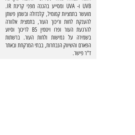
UVB ו- UVA ומסייע בהגנה מפני קרינת IR. 
מועשר בתמציות קמומיל, קלנדולה ובשמן פשתן 
להענקת לחות וריכוך העור, בתמצית אלוורה 
להרגעת העור ופרו ויטמין B5 לריכוך וסיוע 
בשמירה על גמישות ולחות העור. ברשתות 
הפארם והשיווק הנבחרות, בבתי המרקחת ובאתר 
ד"ר פישר.
תחליב הגנה לתינוק של דר פישר