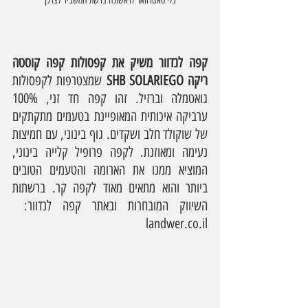
כלי טאםרוואר לראשונה ברשת המשביר לצרכן
קפה לנדוור משיק את קפסולות קפה קוסטה 
ריקה SHB SOLARIEGO
 שמצטרפות לקפסולות 
גואטמלה וברזיל. זהו קפה חד זני, 100% 
ערביקה איכותית המאופיינת בטעמים מתקתקים 
של שוקולד חלב ושקדים. גוף בינוני, עם חמיצות 
נעימה ומאוזנת. לקפה פרופיל קלייה בינוני, 
המוציא ממנו את הארומה והטעמים הטובים 
ביותר והוא מתאים מאוד לקפה קר. ברשתות 
השיווק המובחרות ובאתר קפה לנדוור:  
landwer.co.il