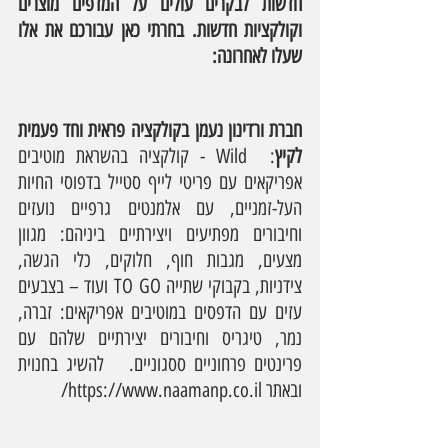
חדשות לבקרים עולים על המדפים מוצרים 
וקולקציות חדשות. בחרתי כאן עבורכם את אלו 
שעלו לאחרונה:
חברת ורדינון נעמן
בקולקציה פראית וחד פעמית 
לקיץ
:  Wild - קולקציה בהשראת מוטיבים 
אפריקאים עם פריטי לייף סטייל בדפוסי החיות 
העל-זמניים, עם אלמנטים גרפיים נועזים 
וחיבורים מפתיעים ויצירתיים ביניהם: מגוון 
מצעים, מגבות חוף, חלוקים, כלי הגשה, 
צידניות, בקבוקי שתייה TO GO ועוד – בצבעים 
עזים עם הדפסים במוטיבים אפריקאים: זברה, 
נמר, טיגריס וחיבורים יצירתיים שלהם עם 
פרינטים פרחוניים ססגוניים.   להשיג בחנוית 
ובאתר 
https://www.naamanp.co.il/