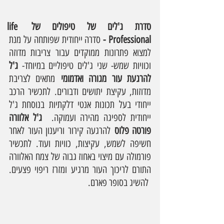
סדרת ג'לים של טיפולים של life 
Professional - 
סדרה ייחודית שפותחה על מנת 
למצוא פתרונות ממוקדים עבור צריבות מדוזה 
וכוויות שמש- שני ג'לים טיפוליים במיוחד- 
ג'ל 
להרגעת עור מגורה ואדמומי
 מתאים לצריבת 
מדוזות, עקיצת יתושים ודבורים. לתכשיר הרכב 
ייחודי בעל תכונות אנטי דלקתיות בנוסחת ג'ל 
ייחודית לספיגה מהירה ועמוקה.  
ג'ל אלוורה 
פורטה פלוס
 להרגעה קירור וריענון העור לאחר 
חשיפה לשמש, עקיצות, כוויות ועוד. לתכשיר 
פורמולה עם מיצוי באחוז גבוה של צמח האלוורה 
התורם לריכוך העור מרגיע ומזרז ריפוי פצעים. 
 להשיג בסופר פארם.