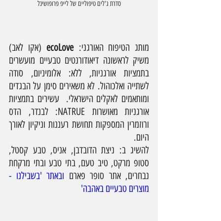
סדרת ג'לים טיפוליים של לייפ פרופושינל
מותג הטיפוח האורגני: 
ecoLove
 (אקו לאב) 
משיק לראשונה דיאודורנטים טבעיים מועשרים 
בתמציות אורגניות, ללא: אלומיניום, סודה 
לשתייה ואלכוהול. לא משאירים סימן על הבגדים 
ומותאמים לאקלים הישראלי.  עשירים בתמציות 
אורגניות מאושרות NATRUE: לבנדר, הדס 
ורוזמרין המספקות תחושת רעננות וניקיון לאורך 
היום.
להשיג ב: ניצת הדובדבן, אניס, טבע קסטל, 
סטופ מרקט, טיב טעם, בתי טבע ובתי מרקחת 
נבחרים, אתר סופר פארם 
ובאתר 'בשבילנו - 
מוצרים טבעיים באהבה'