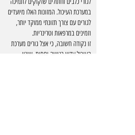
לגורי כלבים וחתולים שזקוקים לתמיכה 
במערכת העיכול. המזונות האלו מיועדים 
לגורים עם צורך תזונתי ממוקד יותר, 
וזמינים במרפאות וטרינריות.
זו נקודה חשובה, כי אצל גורים מערכת 
העיכול עדיין רגישה יחסית. שינוי 
סביבה, מעבר לבית חדש, סטרס או 
החלפת מזון יכולים להשפיע עליהם, 
ולכן במקרים מסוימים כדאי להתייעץ עם 
וטרינר ולבחור מזון מתאים יותר.
ומה בולי חשב?
אצלנו בבית בולי התחבר לאוכל מהר 
מאוד. הוא אכל בהתלהבות, וזה תמיד 