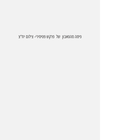
פימה מהטאבון  של  פרקש פטיסירי- צילום יח"צ