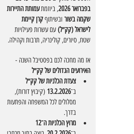
בפברואר 2026
, ביוזמת 
עמותת התיירות 
שקמה בשור
 ובשיתוף 
קרן קיימת 
לישראל (קק״ל)
 עם עשרות פעילויות 
שטח, סיורים, קולינריה, תרבות וקהילה.
אז מה מחכה לכם בפסטיבל השנה - 
האירועים הגדולים של קק״ל
צעדת הכלניות של קק״ל
ב־
13.2.2026
 (קיבוץ דורות), 
מסלולים לכל המשפחה והפתעות 
בדרך. 
מרוץ הכלניות ה־12
ב־
20.2.2026
, ריצה בתוך מרחבי 