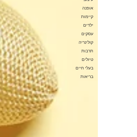
אופנה
קיימות
ילדים
עסקים
קולינריה
תרבות
טיולים
בעלי חיים
בריאות