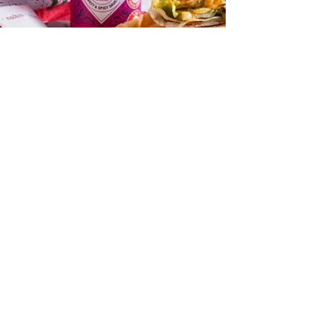
noamazriblog
6 בינו׳
כשחריף פוגש קריספי: שיתוף הפעול
הלוהט שמביא את מקסיקו לישראל -