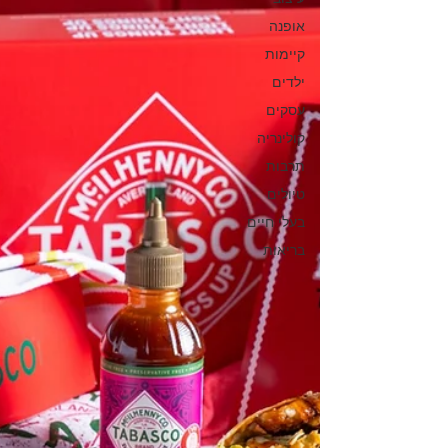
אופנה
קיימות
ילדים
עסקים
קולינריה
תרבות
טיולים
בעלי חיים
בריאות