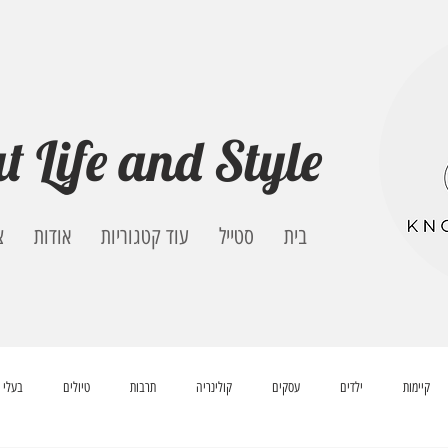
t Life and Style
בית
סטייל
עוד קטגוריות
אודות
צ
קיימות
ילדים
עסקים
קולינריה
תרבות
טיולים
בעלי 