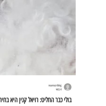
noamazriblog
4 במאי