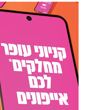
HOKA השיקה בישראל את Clifton 11
צילום יחצ חול יש אירועים שמרגישים כמו השקה, ויש אירועים
שמרגישים כמו חוויה. ההשקה של Clifton 11 מבית HOKA,
שהתקיימה השבוע בחוף הים, לגמרי השתייכה לסוג השני. שקיעה,
אוויר של קיץ, הרבה מאוד ספורטאים, אנרגיה של תנועה ונעל אחת
חדשה שכולם הגיעו לבדוק מקרוב, ובעיקר להרגיש על הרגליים. אל
האירוע הגיעו רצים, מאמנים, חובבי ספורט ואנשים שחיים את עולם
הריצה ביום־יום. רבים מהם הגיעו אחרי ריצה, חלקם עדיין עם האנר
של האימון בגוף, והאווירה במקום הייתה בדיוק מהסוג שמתאים למו
כמו HOKA: פע