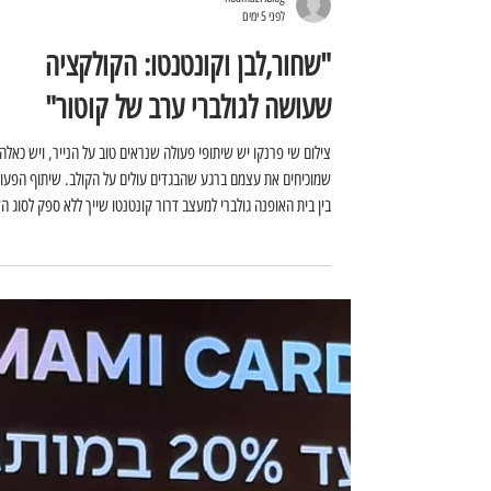
noamazriblog
לפני 5 ימים
"שחור,לבן וקונטנטו: הקולקציה
שעושה לגולברי ערב של קוטור"
צילום שי פרנקו יש שיתופי פעולה שנראים טוב על הנייר, ויש כאלה
שמוכיחים את עצמם ברגע שהבגדים עולים על הקולב. שיתוף הפעו
בין בית האופנה גולברי למעצב דרור קונטנטו שייך ללא ספק לסוג ה
ואחרי ההצלחה של הקולקציה הראשונה, השניים ממשיכים יחד
ומשיקים קולקציית ערב חדשה, דרמטית, אלגנטית ומלאת נוכחות.
הקולקציה החדשה מצליחה להביא את החותמת המזוהה של קונטנט
אל הקהל הרחב, בלי לוותר על התחכום, על הפרטים הקטנים ועל
תחושת היוקרה. התוצאה נראית מלוטשת, חגיגית ומדויקת, עם פרי
שמצליחים לייצ