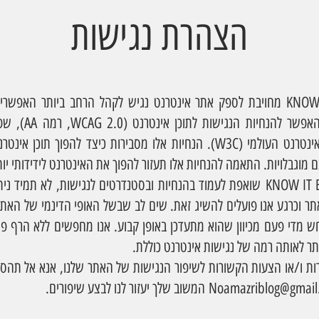
הצהרת נגישות
KNOW IT BY NOA מחויבת לספק אתר אינטרנט נגיש לקהל הרחב ביותר האפשר
להיצמד ככל האפשר להנחיות
קונסורציום האינטרנט העולמי (W3C). הנחיות אלו מסבירות כיצד להפוך תוכן
 מוגבלויות. התאמה להנחיות אלו תעזור להפוך את האינטרנט לידידותי יות
KNOW IT 
שואפת לעמוד בהנחיות ובסטנדרטים לנגישות, לא תמיד נית
תר וכרגע אנו פועלים להשיג זאת. שים לב שבשל האופי הדינמי של האתר
ש מדי פעם מכיוון שהוא מתעדכן באופן קבוע. אנו מחפשים ללא הרף פתר
ר לאותה רמה של נגישות אינטרנט כוללת.
ות ו/או הצעות הקשורות לשיפור הנגישות של האתר שלנו, אנא אל תהסס 
Noamazriblog@gmail
המשוב שלך יעזור לנו לבצע שיפורים.